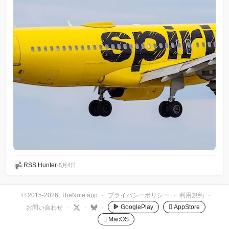
RSS Hunter
•
5月4日
© 2015-2026, TheNote.app
·
プライバシーポリシー
·
利用規約
·
GooglePlay
 AppStore
お問い合わせ
·
·
·
 MacOS