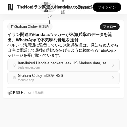
日
製
ジ

TheNote
イラン関連のHandalaハッカーが米海兵隊のデータを流出、...
本
GooglePlay
AppStore
サインイン
品
ェ
語
ン
ト
Graham Cluley 日本語
フォロー
イラン関連のHandalaハッカーが米海兵隊のデータを流
出、WhatsAppで不気味な脅迫を送付
ペルシャ湾周辺に駐留している米海兵隊員は、見知らぬ人から
自宅に電話して最後の別れを告げるように勧めるWhatsAppメ
ッセージを受け取っています。
Iran-linked Handala hackers leak US Marines data, send chilling WhatsApp threats
bitdefender.com
Graham Cluley 日本語 RSS
thenote.app
RSS Hunter
•
4月30日