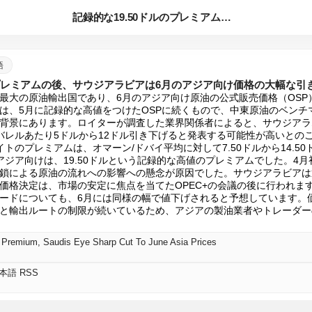
記録的な19.50ドルのプレミアムの後、サウジアラビアは6月...
語
のプレミアムの後、サウジアラビアは6月のアジア向け価格の大幅な引
最大の原油輸出国であり、6月のアジア向け原油の公式販売価格（OSP
は、5月に記録的な高値をつけたOSPに続くもので、中東原油のベンチ
背景にあります。ロイターが調査した業界関係者によると、サウジアラ
バレルあたり5ドルから12ドル引き下げると発表する可能性が高いとの
トのプレミアムは、オマーン/ドバイ平均に対して7.50ドルから14.5
アジア向けは、19.50ドルという記録的な高値のプレミアムでした。4
鎖による原油の流れへの影響への懸念が原因でした。サウジアラビアは
価格決定は、市場の安定に焦点を当てたOPEC+の会議の後に行われま
ードについても、6月には同様の幅で値下げされると予想しています。
と輸出ルートの制限が続いているため、アジアの製油業者やトレーダー
0 Premium, Saudis Eye Sharp Cut To June Asia Prices
日本語 RSS