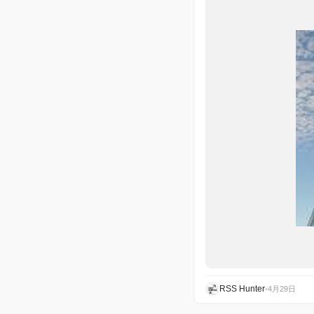
RSS Hunter
•
4月29日