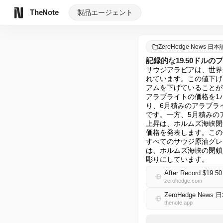
TheNote
製品
エージェント
ZeroHedge News 日本
記録的な19.50ドル
サウジアラビアは、世界
れています。この値下げ
アムを下げていることが
アラブライトの価格を1
り、6月積みのアラブライ
です。一方、5月積みの
上昇は、ホルムズ海峡閉
価格を発表します。この
すべてのサウジ原油グレ
は、ホルムズ海峡の閉鎖
彫りにしています。
After Record $19.5
zerohedge.com
ZeroHedge News 
thenote.app