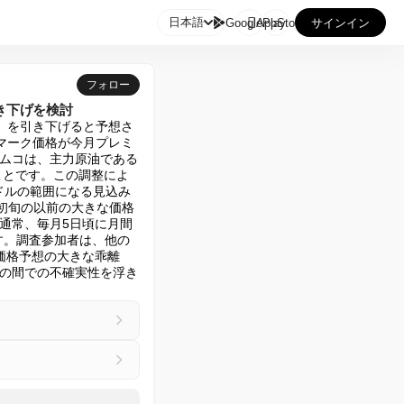

日本語
GooglePlay
AppStore
サインイン
フォロー
き下げを検討
）を引き下げると予想さ
マーク価格が今月プレミ
ムコは、主力原油である
ことです。この調整によ
0ドルの範囲になる見込み
月初旬の以前の大きな価格
通常、毎月5日頃に月間
す。調査参加者は、他の
価格予想の大きな乖離
の間での不確実性を浮き