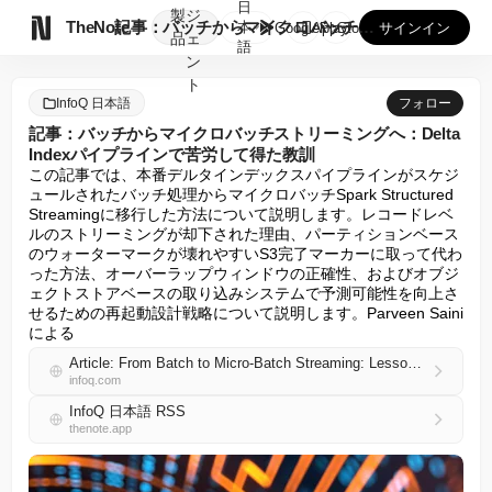
日
製
ジ

TheNote
記事：バッチからマイクロバッチストリーミングへ：Delta ...
本
GooglePlay
AppStore
サインイン
品
ェ
語
ン
ト
InfoQ 日本語
フォロー
記事：バッチからマイクロバッチストリーミングへ：Delta
Indexパイプラインで苦労して得た教訓
この記事では、本番デルタインデックスパイプラインがスケジ
ュールされたバッチ処理からマイクロバッチSpark Structured 
Streamingに移行した方法について説明します。レコードレベ
ルのストリーミングが却下された理由、パーティションベース
のウォーターマークが壊れやすいS3完了マーカーに取って代わ
った方法、オーバーラップウィンドウの正確性、およびオブジ
ェクトストアベースの取り込みシステムで予測可能性を向上さ
せるための再起動設計戦略について説明します。Parveen Saini
による
Article: From Batch to Micro-Batch Streaming: Lessons Learned the Hard Way in a Delta Index Pipeline
infoq.com
InfoQ 日本語 RSS
thenote.app