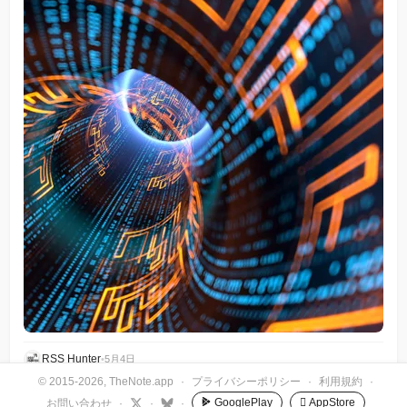
RSS Hunter
•
5月4日
© 2015-2026, TheNote.app
·
プライバシーポリシー
·
利用規約
·
GooglePlay
 AppStore
お問い合わせ
·
·
·