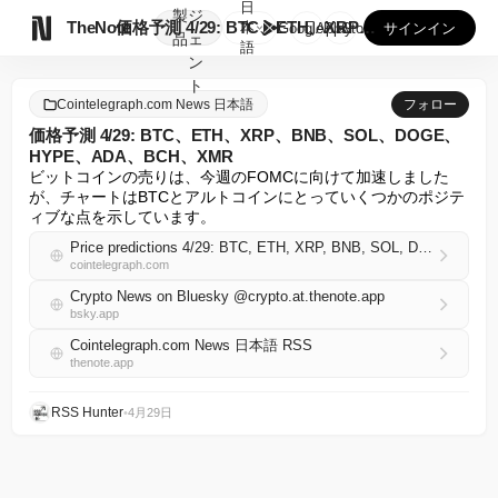
日
製
ジ

TheNote
価格予測 4/29: BTC、ETH、XRP、BNB、SOL...
本
GooglePlay
AppStore
サインイン
品
ェ
語
ン
ト
Cointelegraph.com News 日本語
フォロー
価格予測 4/29: BTC、ETH、XRP、BNB、SOL、DOGE、
HYPE、ADA、BCH、XMR
ビットコインの売りは、今週のFOMCに向けて加速しました
が、チャートはBTCとアルトコインにとっていくつかのポジテ
ィブな点を示しています。
Price predictions 4/29: BTC, ETH, XRP, BNB, SOL, DOGE, HYPE, ADA, BCH, XMR
cointelegraph.com
Crypto News on Bluesky @crypto.at.thenote.app
bsky.app
Cointelegraph.com News 日本語 RSS
thenote.app
RSS Hunter
•
4月29日