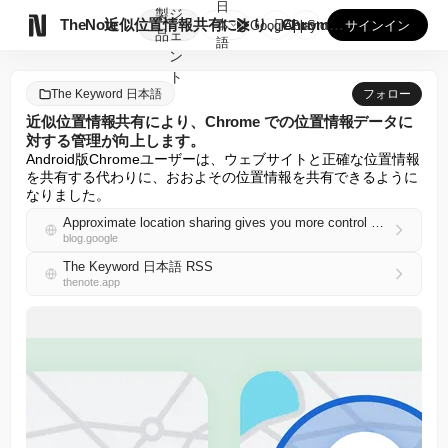
日
製
ジ

TheNote
近似位置情報共有により、Chrome での位置情報データに対...
本
GooglePlay
AppStore
サインイン
品
ェ
語
ン
ト
The Keyword 日本語
フォロー
近似位置情報共有により、Chrome での位置情報データに
対する管理が向上します。
Android版Chromeユーザーは、ウェブサイトと正確な位置情報
を共有する代わりに、おおよその位置情報を共有できるように
なりました。
Approximate location sharing gives you more control over your location data in Chrome.
blog.google
The Keyword 日本語 RSS
thenote.app