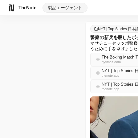
TheNote
製品
エージェント
NYT | Top Stories 日本
警察の新兵を殺したボ
マサチューセッツ州警察
うために手を挙げました
The Boxing Match Th
nytimes.com
NYT | Top Storie
thenote.app
NYT | Top Storie
thenote.app