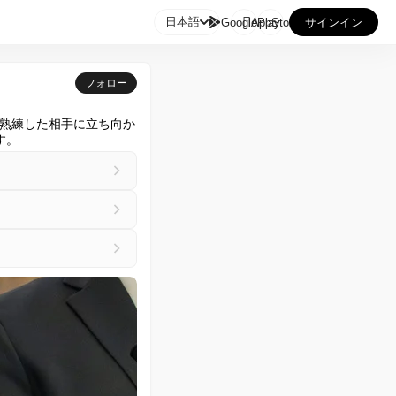

日本語
GooglePlay
AppStore
サインイン
フォロー
熟練した相手に立ち向か
す。