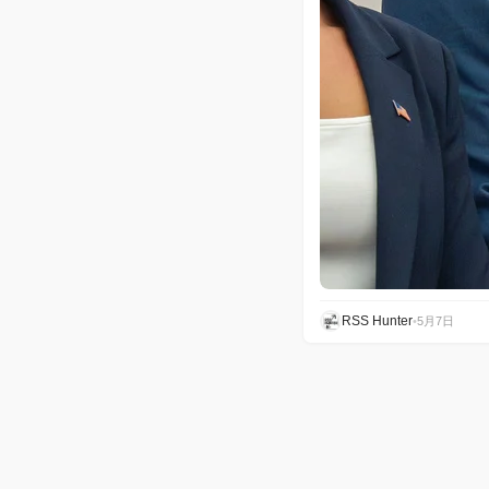
RSS Hunter
•
5月7日