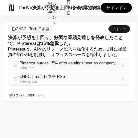
日
製
ジ

TheNote
決算が予想を上回り、好調な業績見通しを発表したことで、Pin...
本
GooglePlay
AppStore
サインイン
品
ェ
語
ン
ト
CNBC | Tech 日本語
フォロー
決算が予想を上回り、好調な業績見通しを発表したこと
で、Pinterestは15%急騰した。
Pinterestは、AIへのリソース投入を強化するため、1月に従業
員の約15%を削減し、オフィススペースを縮小しました。
Pinterest surges 15% after earnings beat as company posts strong guidance
cnbc.com
CNBC | Tech 日本語 RSS
thenote.app
RSS Hunter
•
5月4日