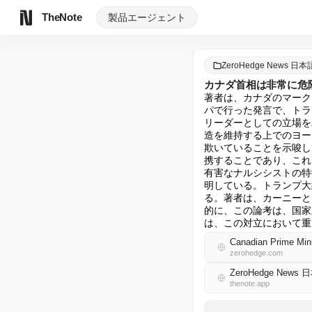
TheNote
製品
エージェント
ZeroHedge News 日本
カナダ首相は非常に危
著者は、カナダのマーク
パで行った発言で、トラ
リーダーとしての立場を
造を維持する上でのヨー
欺いていることを示唆し
携することであり、これ
有害なナルシシストの特
明している。トランプ大
る。著者は、カーニーと
的に、この論考は、国家
は、この対立において重
Canadian Prime Min
zerohedge.com
ZeroHedge News 
thenote.app