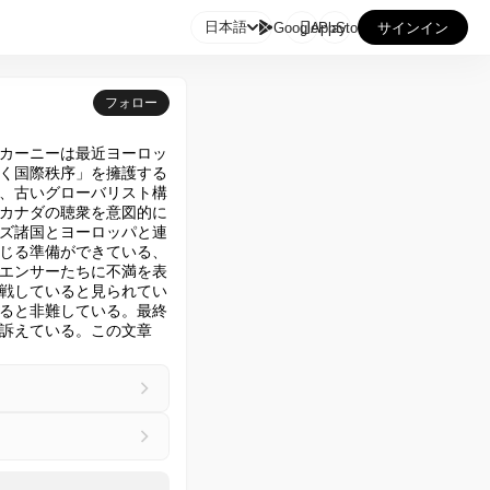

日本語
GooglePlay
AppStore
サインイン
フォロー
カーニーは最近ヨーロッ
く国際秩序」を擁護する
、古いグローバリスト構
カナダの聴衆を意図的に
ズ諸国とヨーロッパと連
じる準備ができている、
エンサーたちに不満を表
戦していると見られてい
ると非難している。最終
訴えている。この文章