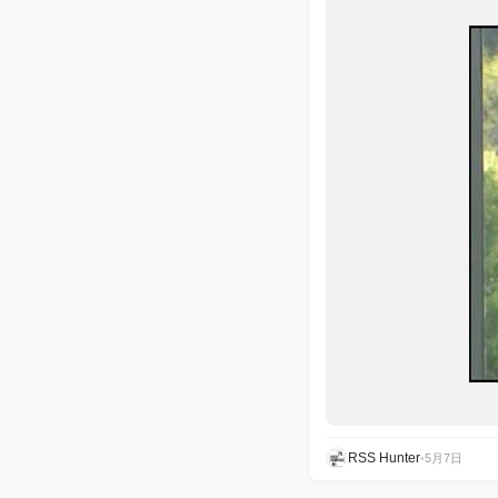
RSS Hunter
•
5月7日