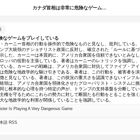
カナダ首相は非常に危険なゲームをプレイしている
語
険なゲームをプレイしている
・カーニー首相の行動を操作的で危険なものと見なし、批判している。
ンプ大統領のナショナリスト政策に反対し、確立された「ルールに基づ
示した。カーニーは本質的に、アメリカ合衆国を信頼できないとみなし
ロッパの役割を主張している。著者はカーニーのレトリックを強調し、
ている。カーニーの戦略は、アメリカ合衆国に対抗してファイブ・アイ
は危険な地政学的な駆け引きである。著者は、この行動を、被害者を演
徴と見なしている。著者は、この状況の重大さを認識できないインフル
統領は、アメリカ合衆国を弱体化させたグローバリスト・システムに挑
同じ根本的な心理を持つ特定の声が、トランプの支持基盤を分断してい
主権を守るためにこれらの勢力に対して断固たる行動をとることを強く
大な地政学的な利害が関係していることを強調している。
ister Is Playing A Very Dangerous Game
日本語 RSS