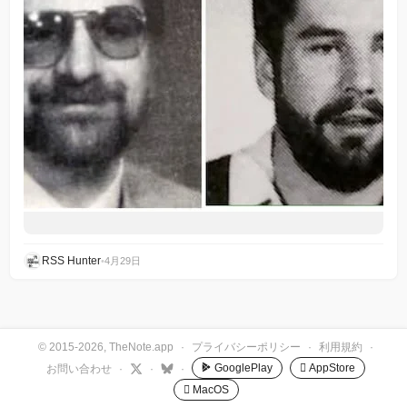
RSS Hunter
•
4月29日
© 2015-2026, TheNote.app
·
プライバシーポリシー
·
利用規約
·
GooglePlay
 AppStore
お問い合わせ
·
·
·
 MacOS