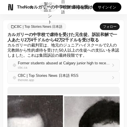
日
製
ジ

TheNote
カルガリーの中学校で虐待を受けた元生徒、訴訟和解で一人あたり...
本
GooglePlay
AppStore
サインイン
品
ェ
語
ン
ト
CBC | Top Stories News 日本語
フォロー
カルガリーの中学校で虐待を受けた元生徒、訴訟和解で一
人あたり2万4千ドルから42万2千ドルを受け取る
カルガリーの裁判官は、地元のジュニアハイスクールで2人の
元教師から性的虐待を受けた50人以上の生徒への支払いを承認
しました。これは集団訴訟の最終段階です。
Former students abused at Calgary junior high to receive $24K to $422K each in lawsuit settlement
cbc.ca
CBC | Top Stories News 日本語 RSS
thenote.app