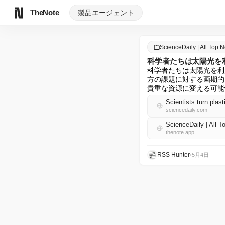
TheNote
製品
エージェント
ScienceDaily | All To
科学者たちは太陽光を
科学者たちは太陽光を利
方の課題に対する画期的
貴重な資源に変える可能
Scientists turn plas
sciencedaily.com
ScienceDaily | Al
thenote.app
RSS Hunter
•
5月4日