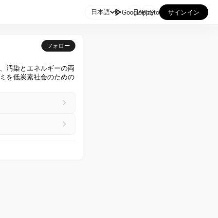

日本語
GooglePlay
AppStore
サインイン
フォロー
、汚染とエネルギーの両
ミを低炭素社会のための