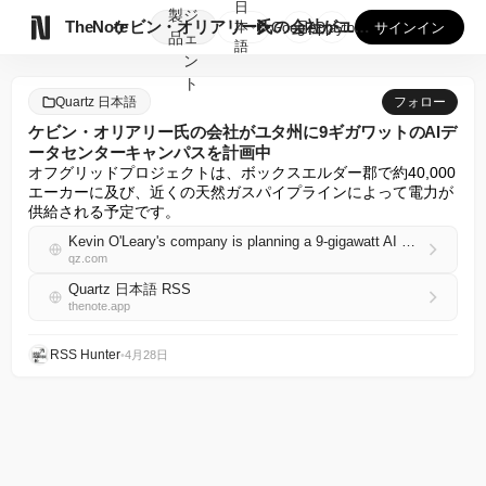
日
製
ジ

TheNote
ケビン・オリアリー氏の会社がユタ州に9ギガワットのAIデータ...
本
GooglePlay
AppStore
サインイン
品
ェ
語
ン
ト
Quartz 日本語
フォロー
ケビン・オリアリー氏の会社がユタ州に9ギガワットのAIデ
ータセンターキャンパスを計画中
オフグリッドプロジェクトは、ボックスエルダー郡で約40,000
エーカーに及び、近くの天然ガスパイプラインによって電力が
供給される予定です。
Kevin O'Leary's company is planning a 9-gigawatt AI data center campus in Utah
qz.com
Quartz 日本語 RSS
thenote.app
RSS Hunter
•
4月28日