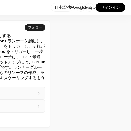

日本語
GooglePlay
AppStore
サインイン
フォロー
実行する
ctions ランナーを起動し、
ーをトリガーし、それが 
p Jobs をトリガーし、一時
ローチは、コスト最適
ップには、GitHub 
ージが必要です。ランナーグルー
れらのリソースの作成、ラ
ンナーをスケーリングするよう