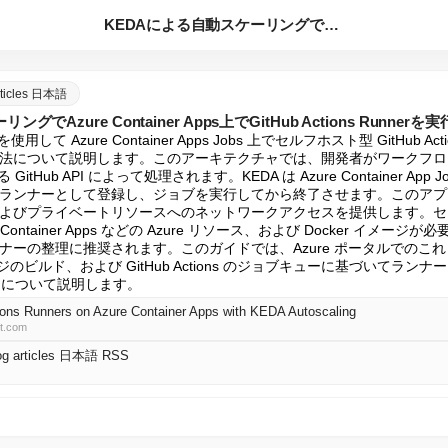
KEDAによる自動スケーリングでAzure Containe...
articles 日本語
でAzure Container Apps上でGitHub Actions Runnerを
して Azure Container Apps Jobs 上でセルフホスト型 GitHub A
法について説明します。このアーキテクチャでは、開発者がワークフロ
itHub API によって処理されます。KEDA は Azure Container Ap
ランナーとして登録し、ジョブを実行してから終了させます。このアプ
よびプライベートリソースへのネットワークアクセスを提供します。セットア
lt、Container Apps などの Azure リソース、および Docker イメ
ナーの整理に推奨されます。このガイドでは、Azure ポータルでのこ
メージのビルド、および GitHub Actions のジョブキューに基づいてラ
詳細について説明します。
ions Runners on Azure Container Apps with KEDA Autoscaling
ft.com
log articles 日本語 RSS