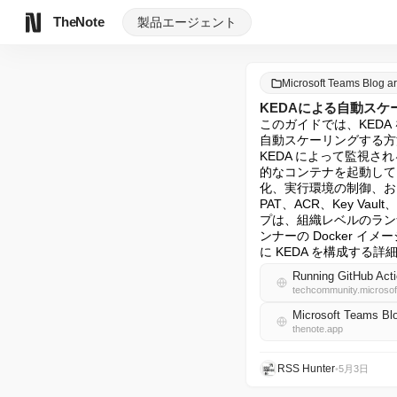
TheNote
製品
エージェント
Microsoft Teams Blog 
KEDAによる自動スケーリング
このガイドでは、KEDA を使用
自動スケーリングする方
KEDA によって監視される G
的なコンテナを起動して
化、実行環境の制御、お
PAT、ACR、Key Vau
プは、組織レベルのラン
ンナーの Docker イ
に KEDA を構成する
Running GitHub Act
techcommunity.microso
Microsoft Teams B
thenote.app
RSS Hunter
•
5月3日