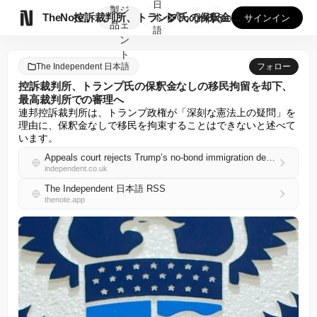
日
製
ジ

TheNote
控訴裁判所、トランプ氏の保釈金なしの移民拘留を却下、最高裁判...
本
GooglePlay
AppStore
サインイン
品
ェ
語
ン
ト
The Independent 日本語
フォロー
控訴裁判所、トランプ氏の保釈金なしの移民拘留を却下、
最高裁判所での審理へ
連邦控訴裁判所は、トランプ政権が「深刻な憲法上の疑問」を
理由に、保釈金なしで移民を拘束することはできないと述べて
います。
Appeals court rejects Trump’s no-bond immigration detentions, setting stage for Supreme Court review
independent.co.uk
The Independent 日本語 RSS
thenote.app