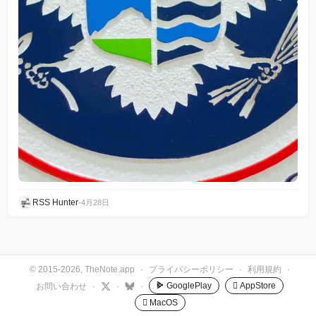
RSS Hunter
•
4月28日
© 2015-2026, TheNote.app
·
プライバシーポリシー
·
利用規約
·
GooglePlay
 AppStore
お問い合わせ
·
·
·
 MacOS