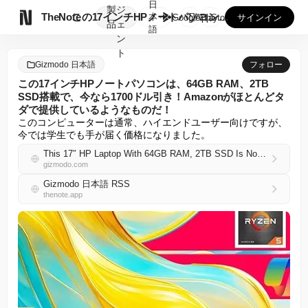
日
製
ジ

TheNote
この17インチHPノートパソコンは、64GB RAM、2TB...
本
GooglePlay
AppStore
サインイン
品
ェ
語
ン
ト
Gizmodo 日本語
フォロー
この17インチHPノートパソコンは、64GB RAM、2TB
SSD搭載で、今なら1700ドル引き！Amazonがほとんどタ
ダで提供しているようなものだ！
このコンピューターは通常、ハイエンドユーザー向けですが、
今では学生でも手が届く価格になりました。
This 17″ HP Laptop With 64GB RAM, 2TB SSD Is Now $1,700 Off, Amazon Practically Giving It Away
gizmodo.com
Gizmodo 日本語 RSS
thenote.app