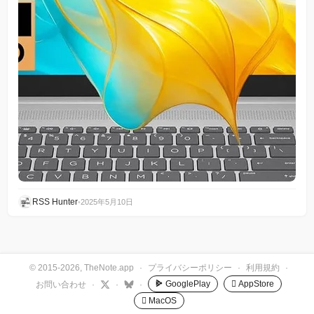
RSS Hunter
•
2025年5月10日
© 2015-2026, TheNote.app
·
プライバシーポリシー
·
利用規約
·
GooglePlay
 AppStore
お問い合わせ
·
·
·
 MacOS