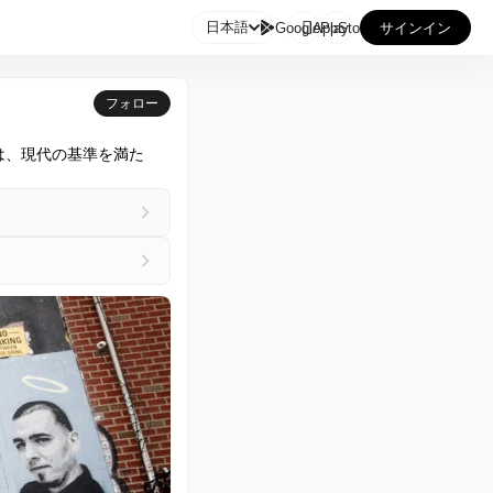

日本語
GooglePlay
AppStore
サインイン
フォロー
7は、現代の基準を満た