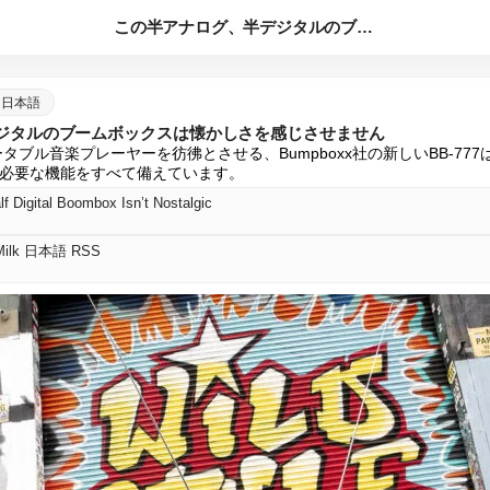
この半アナログ、半デジタルのブームボックスは懐かしさを感じさ...
lk 日本語
ジタルのブームボックスは懐かしさを感じさせません
ータブル音楽プレーヤーを彷彿とさせる、Bumpboxx社の新しいBB-77
必要な機能をすべて備えています。
lf Digital Boombox Isn’t Nostalgic
n Milk 日本語 RSS