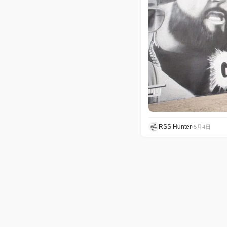
RSS Hunter
•
5月4日