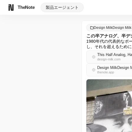
TheNote
製品
エージェント
Design MilkDesign Mi
この半アナログ、半デ
1980年代の代表的なポ
し、それを超えるために
This Half Analog, Ha
design-milk.com
Design MilkDesig
thenote.app