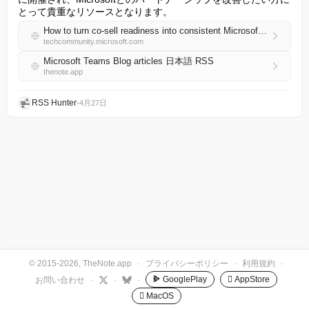
とって貴重なリソースとなります。
How to turn co-sell readiness into consistent Microsoft Marketplace revenue growth
techcommunity.microsoft.com
Microsoft Teams Blog articles 日本語 RSS
thenote.app
RSS Hunter
•
4月27日
© 2015-2026, TheNote.app
·
プライバシーポリシー
·
利用規約
·
GooglePlay
 AppStore
お問い合わせ
·
·
·
 MacOS