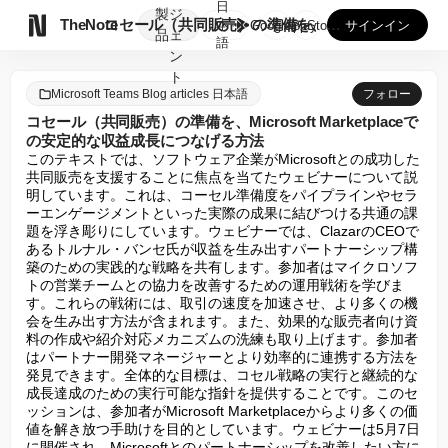
日
製
ジ

TheNote
コセール（共同販売）の準備を、Microsoft Marke...
本
GooglePlay
AppStore
サインイン
品
ェ
語
ン
ト
Microsoft Teams Blog articles 日本語
フォロー
コセール（共同販売）の準備を、Microsoft Marketplaceで
の安定的な収益成長につなげる方法
このテキストでは、ソフトウェア企業がMicrosoftとの成功した
共同販売を支援することに焦点を当てたウェビナーについて説
明しています。これは、コーセル準備度をパイプラインやセラ
ーエンゲージメントといった実際の成果に結びつける共通の課
題を浮き彫りにしています。ウェビナーでは、ClazarのCEOで
あるトルナル・バンセ氏が収益を生み出すパートナーシップ構
築のための実践的な戦略を共有します。参加者はマイクロソフ
トの営業チームとの協力を改善するための運用戦術を学びま
す。これらの戦術には、取引の速度を加速させ、より多くの機
会を生み出す方法が含まれます。また、効果的な販売者向け資
料の作成や紹介対応メカニズムの洗練も取り上げます。参加者
はパートナー開発マネージャーとより効率的に連携する方法を
発見できます。全体的な目標は、コセル戦略の実行と継続的な
成長達成のための実行可能な指針を提供することです。このセ
ッションは、参加者がMicrosoft Marketplaceからより多くの価
値を解き放つ手助けを目的としています。ウェビナーは5月7日
に開催され、Microsoftとのパートナーシップを改善したい方に