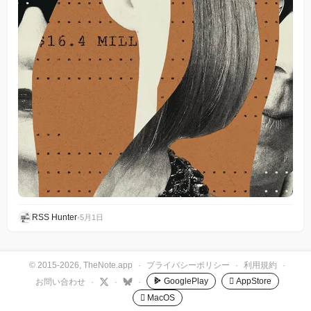
RSS Hunter
•
5月1日
© 2015-2026, TheNote.app
·
プライバシーポリシー
·
利用規約
·
GooglePlay
 AppStore
お問い合わせ
·
·
·
 MacOS