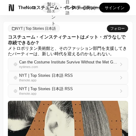
日
製
ジ

TheNote
コスチューム・インスティテュートはメット・ガラなしで存続でき...
本
GooglePlay
AppStore
サインイン
品
ェ
語
ン
ト
NYT | Top Stories 日本語
フォロー
コスチューム・インスティテュートはメット・ガラなしで
存続できるか？
メトロポリタン美術館と、そのファッション部門を支援してき
たパーティーは、新しい時代を迎えるのかもしれない。
Can the Costume Institute Survive Without the Met Gala?
nytimes.com
NYT | Top Stories 日本語 RSS
thenote.app
NYT | Top Stories 日本語 RSS
thenote.app