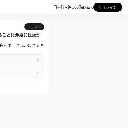

日本語
GooglePlay
AppStore
サインイン
フォロー
ることは永遠には続か
座って、これが起こるの