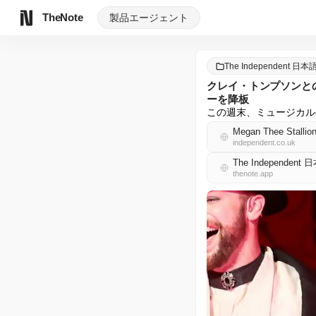
TheNote
製品
エージェント
The Independent 日本
クレイ・トンプソンと
ーを降板
この週末、ミュージカル
Megan Thee Stallion
independent.co.uk
The Independent
thenote.app