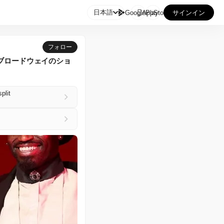

日本語
GooglePlay
AppStore
サインイン
フォロー
ブロードウェイのショ
plit