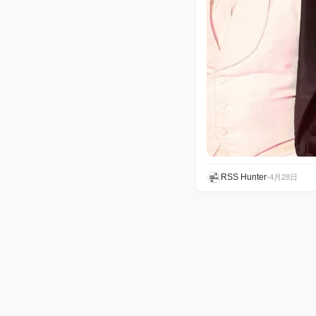
RSS Hunter
•
4月28日