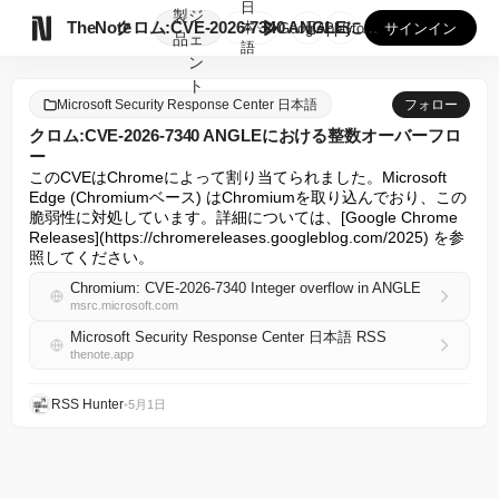
日
製
ジ

TheNote
クロム:CVE-2026-7340 ANGLEにおける整数オ...
本
GooglePlay
AppStore
サインイン
品
ェ
語
ン
ト
Microsoft Security Response Center 日本語
フォロー
クロム:CVE-2026-7340 ANGLEにおける整数オーバーフロ
ー
このCVEはChromeによって割り当てられました。Microsoft 
Edge (Chromiumベース) はChromiumを取り込んでおり、この
脆弱性に対処しています。詳細については、[Google Chrome 
Releases](https://chromereleases.googleblog.com/2025) を参
照してください。
Chromium: CVE-2026-7340 Integer overflow in ANGLE
msrc.microsoft.com
Microsoft Security Response Center 日本語 RSS
thenote.app
RSS Hunter
•
5月1日