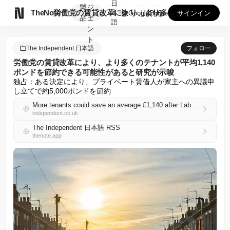
日
製
ジ

TheNote
労働党の賃貸改革により、より多くのテナントが平均1,140ポ...
本
GooglePlay
AppStore
サインイン
品
ェ
語
ン
ト
The Independent 日本語
フォロー
労働党の賃貸改革により、より多くのテナントが平均1,140
ポンドを節約できる可能性があると研究が示唆
独占：ある決定により、プライベート賃借人が家主への異議申
し立てで約5,000ポンドを節約
More tenants could save an average £1,140 after Labour’s rental reforms, research finds
independent.co.uk
The Independent 日本語 RSS
thenote.app