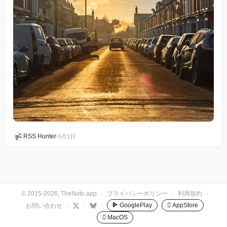
RSS Hunter
•
5月1日
© 2015-2026, TheNote.app
·
プライバシーポリシー
·
利用規約
·
GooglePlay
 AppStore
お問い合わせ
·
·
·
 MacOS