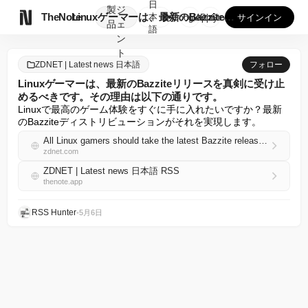
日
製
ジ

TheNote
Linuxゲーマーは、最新のBazziteリリースを真剣に受...
本
GooglePlay
AppStore
サインイン
品
ェ
語
ン
ト
ZDNET | Latest news 日本語
フォロー
Linuxゲーマーは、最新のBazziteリリースを真剣に受け止
めるべきです。その理由は以下の通りです。
Linuxで最高のゲーム体験をすぐに手に入れたいですか？最新
のBazziteディストリビューションがそれを実現します。
All Linux gamers should take the latest Bazzite release seriously - here's why
zdnet.com
ZDNET | Latest news 日本語 RSS
thenote.app
RSS Hunter
•
5月6日