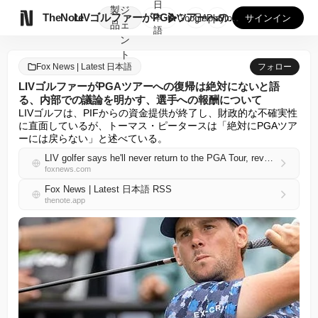
日
製
ジ

TheNote
LIVゴルファーがPGAツアーへの復帰は絶対にないと語る、内...
本
GooglePlay
AppStore
サインイン
品
ェ
語
ン
ト
Fox News | Latest 日本語
フォロー
LIVゴルファーがPGAツアーへの復帰は絶対にないと語
る、内部での議論を明かす、選手への報酬について
LIVゴルフは、PIFからの資金提供が終了し、財政的な不確実性
に直面しているが、トーマス・ピータースは「絶対にPGAツア
ーには戻らない」と述べている。
LIV golfer says he'll never return to the PGA Tour, reveals internal discussions, whether players were paid
foxnews.com
Fox News | Latest 日本語 RSS
thenote.app