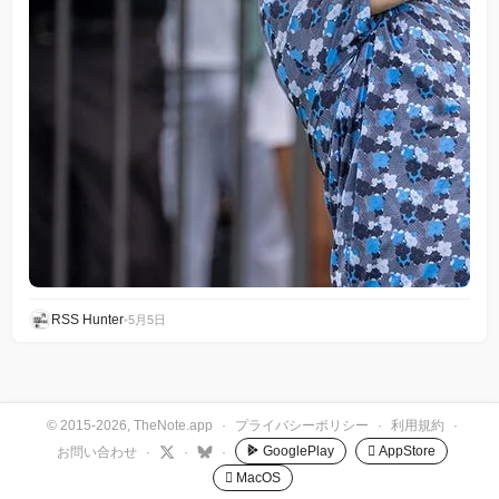
RSS Hunter
•
5月5日
© 2015-2026, TheNote.app
·
プライバシーポリシー
·
利用規約
·
GooglePlay
 AppStore
お問い合わせ
·
·
·
 MacOS