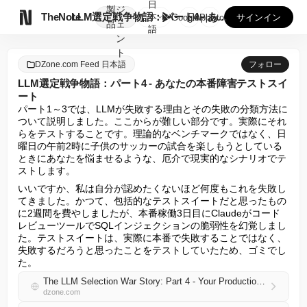
日
製
ジ

TheNote
LLM選定戦争物語：パート4 - あなたの本番障害テストスイ...
本
GooglePlay
AppStore
サインイン
品
ェ
語
ン
ト
DZone.com Feed 日本語
フォロー
LLM選定戦争物語：パート4 - あなたの本番障害テストスイ
ート
パート1～3では、LLMが失敗する理由とその失敗の分類方法に
ついて説明しました。ここからが難しい部分です。実際にそれ
らをテストすることです。理論的なベンチマークではなく、日
曜日の午前2時に子供のサッカーの試合を楽しもうとしている
ときにあなたを悩ませるような、厄介で現実的なシナリオでテ
ストします。
いいですか、私は自分が認めたくないほど何度もこれを失敗し
てきました。かつて、包括的なテストスイートだと思ったもの
に2週間を費やしましたが、本番稼働3日目にClaudeがコード
レビューツールでSQLインジェクションの脆弱性を幻覚しまし
た。テストスイートは、実際に本番で失敗することではなく、
失敗するだろうと思ったことをテストしていたため、ゴミでし
た。
The LLM Selection War Story: Part 4 - Your Production Failure Testing Suite
dzone.com