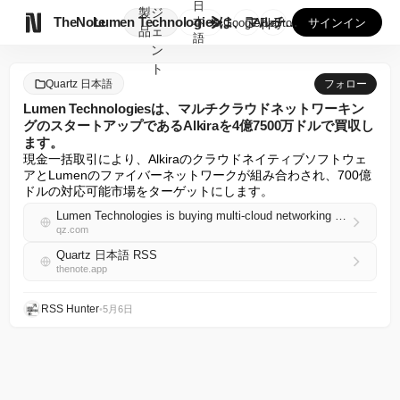
日
製
ジ

TheNote
Lumen Technologiesは、マルチクラウドネット...
本
GooglePlay
AppStore
サインイン
品
ェ
語
ン
ト
Quartz 日本語
フォロー
Lumen Technologiesは、マルチクラウドネットワーキン
グのスタートアップであるAlkiraを4億7500万ドルで買収し
ます。
現金一括取引により、Alkiraのクラウドネイティブソフトウェ
アとLumenのファイバーネットワークが組み合わされ、700億
ドルの対応可能市場をターゲットにします。
Lumen Technologies is buying multi-cloud networking startup Alkira for $475 million
qz.com
Quartz 日本語 RSS
thenote.app
RSS Hunter
•
5月6日