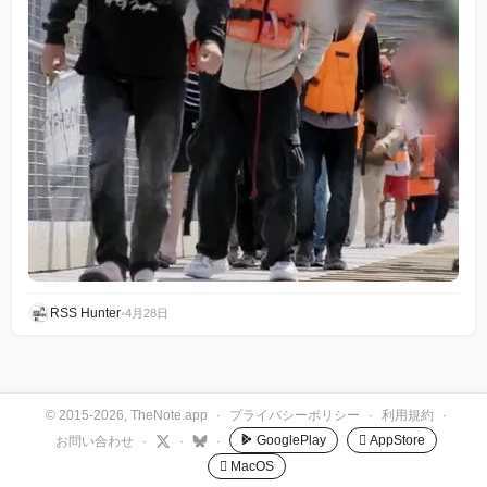
RSS Hunter
•
4月28日
© 2015-2026, TheNote.app
·
プライバシーポリシー
·
利用規約
·
GooglePlay
 AppStore
お問い合わせ
·
·
·
 MacOS