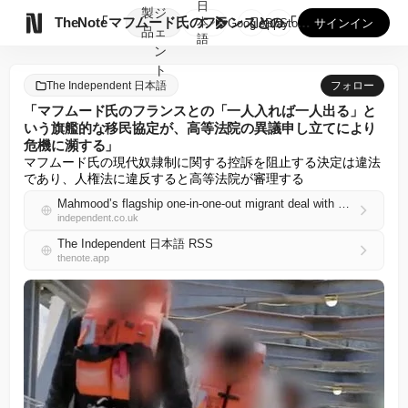
日
製
ジ

TheNote
「マフムード氏のフランスとの「一人入れば一人出る」という旗艦...
本
GooglePlay
AppStore
サインイン
品
ェ
語
ン
ト
The Independent 日本語
フォロー
「マフムード氏のフランスとの「一人入れば一人出る」と
いう旗艦的な移民協定が、高等法院の異議申し立てにより
危機に瀕する」
マフムード氏の現代奴隷制に関する控訴を阻止する決定は違法
であり、人権法に違反すると高等法院が審理する
Mahmood’s flagship one-in-one-out migrant deal with France put in jeopardy by High Court challenge
independent.co.uk
The Independent 日本語 RSS
thenote.app