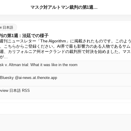
マスク対アルトマン裁判の第1週：法廷での様子
iew 日本語
判の第1週：法廷での様子
週刊ニュースレター「The Algorithm」に掲載されたものです。この
、こちらからご登録ください。AI界で最も影響力のある人物であるサ
週、カリフォルニア州オークランドの裁判所で対決を始めました。マスク氏
が…
 v. Altman trial: What it was like in the room
Bluesky @ai-news.at.thenote.app
 Review 日本語 RSS