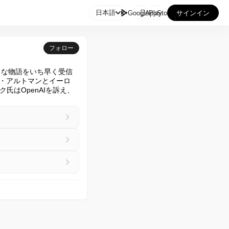

日本語
GooglePlay
AppStore
サインイン
フォロー
ような物語をいち早く受信
ム・アルトマンとイーロ
はOpenAIを訴え、