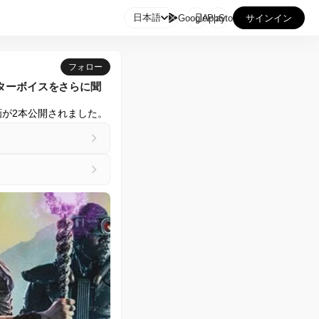

日本語
GooglePlay
AppStore
サインイン
フォロー
ターボイスをさらに聞
画が2本公開されました。