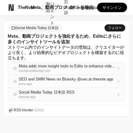
日
製
ジ

TheNote
Meta、動画プロジェクトを強化するため、Editsにさらに...
本
GooglePlay
AppStore
サインイン
品
ェ
語
ン
ト
Social Media Today 日本語
フォロー
Meta、動画プロジェクトを強化するため、Editsにさらに
多くのインサイトツールを追加
ストリーム内でのインサイトデータの増加は、クリエイターが
より良く、より効果的なビデオプロジェクトを構築するのに役
立ちます。
Meta adds more insight tools to Edits to enhance video projects
socialmediatoday.com
SEO and SMM News on Bluesky @seo.at.thenote.app
bsky.app
Social Media Today 日本語 RSS
thenote.app
RSS Hunter
•
5月6日