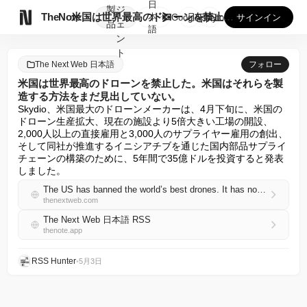
日
製
ジ

TheNote
米国は世界最高のドローンを禁止した。米国はそれらを製造する方...
本
GooglePlay
AppStore
サインイン
品
ェ
語
ン
ト
The Next Web 日本語
フォロー
米国は世界最高のドローンを禁止した。米国はそれらを製
造する方法をまだ見出していない。
Skydio、米国最大のドローンメーカーは、4月下旬に、米国の
ドローン生産拡大、現在の施設より5倍大きい工場の開設、
2,000人以上の直接雇用と3,000人のサプライヤー雇用の創出、
そして同社が推進するイニシアチブを通じた国内部品サプライ
チェーンの構築のために、5年間で35億ドルを投資すると発表
しました。
The US has banned the world’s best drones. It has not figured out how to make them.
thenextweb.com
The Next Web 日本語 RSS
thenote.app
RSS Hunter
•
5月3日