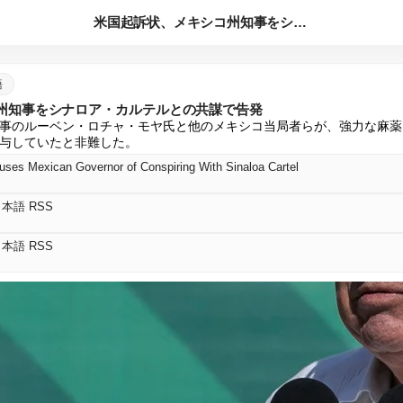
米国起訴状、メキシコ州知事をシナロア・カルテルとの共謀で告発
語
州知事をシナロア・カルテルとの共謀で告発
事のルーベン・ロチャ・モヤ氏と他のメキシコ当局者らが、強力な麻薬
与していたと非難した。
uses Mexican Governor of Conspiring With Sinaloa Cartel
s 日本語 RSS
s 日本語 RSS