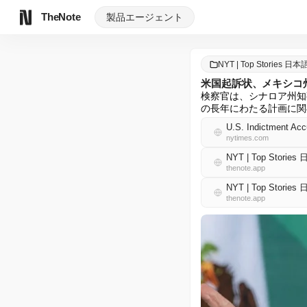
TheNote
製品
エージェント
NYT | Top Stories 日本
米国起訴状、メキシコ
検察官は、シナロア州知
の長年にわたる計画に関
U.S. Indictment Acc
nytimes.com
NYT | Top Storie
thenote.app
NYT | Top Storie
thenote.app