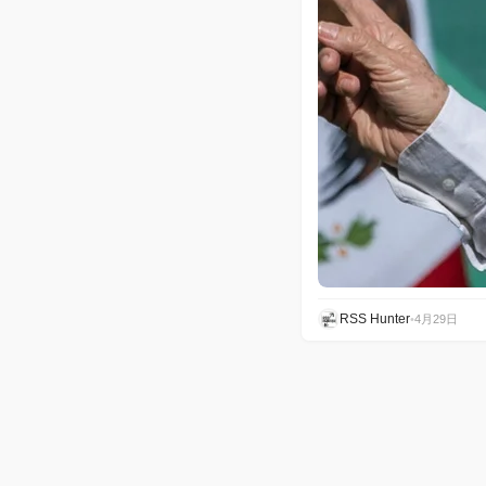
RSS Hunter
•
4月29日