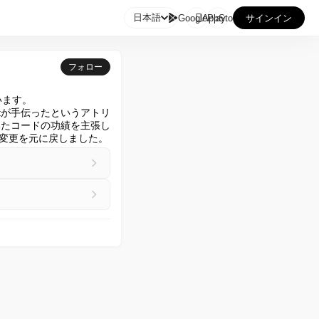

日本語
GooglePlay
AppStore
サインイン
フォロー
ます。

otが手伝ったというアトリ
書いたコードの功績を主張し
る変更を元に戻しました。