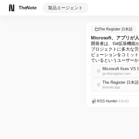
TheNote
製品
エージェント
The Register 日本語
Microsoft、アプリ
開発者は、Git拡張機
プロジェクトに多大な労力
ビューションをコミットに
ているというユーザーか
Microsoft fixes VS C
go.theregister.com
The Register 日本
thenote.app
RSS Hunter
•
5月4日