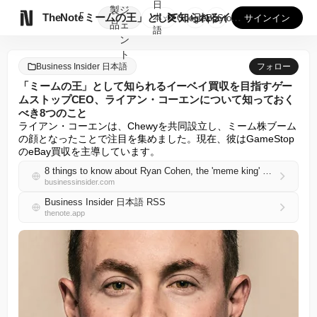
日
製
ジ

TheNote
「ミームの王」として知られるイーベイ買収を目指すゲームストッ...
本
GooglePlay
AppStore
サインイン
品
ェ
語
ン
ト
Business Insider 日本語
フォロー
「ミームの王」として知られるイーベイ買収を目指すゲー
ムストップCEO、ライアン・コーエンについて知っておく
べき8つのこと
ライアン・コーエンは、Chewyを共同設立し、ミーム株ブーム
の顔となったことで注目を集めました。現在、彼はGameStop
のeBay買収を主導しています。
8 things to know about Ryan Cohen, the 'meme king' GameStop CEO leading a bid for eBay
businessinsider.com
Business Insider 日本語 RSS
thenote.app