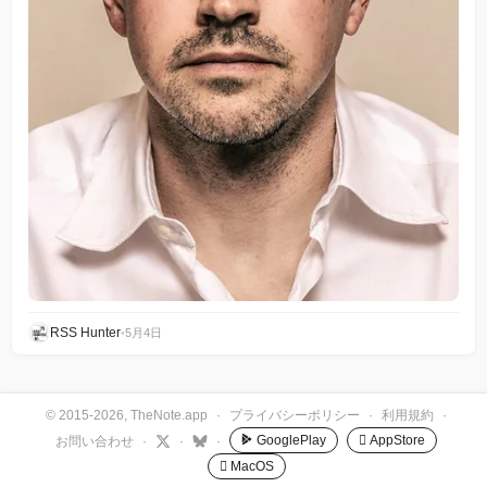
RSS Hunter
•
5月4日
© 2015-2026, TheNote.app
·
プライバシーポリシー
·
利用規約
·
GooglePlay
 AppStore
お問い合わせ
·
·
·
 MacOS