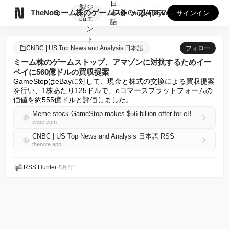
日
製
ジ

TheNote
ミーム株のゲームストップ、アマゾンに対抗するためイーベイに5...
本
GooglePlay
AppStore
サインイン
品
ェ
語
ン
ト
CNBC | US Top News and Analysis 日本語
フォロー
ミーム株のゲームストップ、アマゾンに対抗するためイー
ベイに560億ドルの買収提案
GameStopはeBayに対して、現金と株式の交換による買収提案
を行い、1株あたり125ドルで、eコマースプラットフォームの
価値を約555億ドルと評価しました。
Meme stock GameStop makes $56 billion offer for eBay in bid to rival Amazon
cnbc.com
CNBC | US Top News and Analysis 日本語 RSS
thenote.app
RSS Hunter
•
5月4日