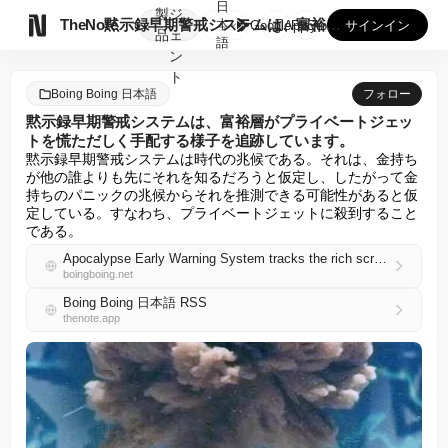
日
製
ジ

TheNote
黙示録早期警戒システムは、富裕層がプライベートジェットを慌た...
本
GooglePlay
AppStore
サインイン
品
ェ
語
ン
ト
Boing Boing 日本語
フォロー
黙示録早期警戒システムは、富裕層がプライベートジェッ
トを慌ただしく手配する様子を追跡しています。
黙示録早期警戒システムは時代の兆候である。それは、金持ち
が他の誰よりも先にそれを知るだろうと仮定し、したがって金
持ちのパニックの兆候からそれを推測できる可能性があると仮
定している。すなわち、プライベートジェットに殺到すること
である。
Apocalypse Early Warning System tracks the rich scrambling their private jets
boingboing.net
Boing Boing 日本語 RSS
thenote.app