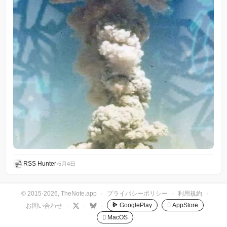
RSS Hunter
•
5月4日
© 2015-2026, TheNote.app
·
プライバシーポリシー
·
利用規約
·
GooglePlay
 AppStore
お問い合わせ
·
·
·
 MacOS