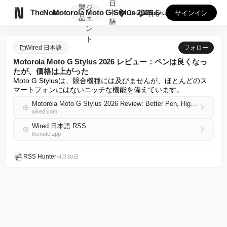
日
製
ジ

TheNote
Motorola Moto G Stylus 2026 レビ...
本
GooglePlay
AppStore
サインイン
品
ェ
語
ン
ト
Wired 日本語
フォロー
Motorola Moto G Stylus 2026 レビュー：ペンは良くなっ
たが、価格は上がった
Moto G Stylusは、競合機種には及びませんが、ほとんどのス
マートフォンにはないニッチな機能を備えています。
Motorola Moto G Stylus 2026 Review: Better Pen, Higher Price
wired.com
Wired 日本語 RSS
thenote.app
RSS Hunter
•
4月30日