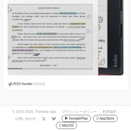
RSS Hunter
•
4月30日
© 2015-2026, TheNote.app
·
プライバシーポリシー
·
利用規約
·
GooglePlay
 AppStore
お問い合わせ
·
·
·
 MacOS