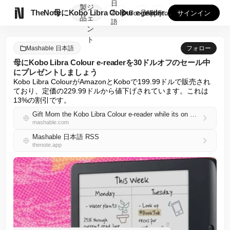
日
製
ジ

TheNote
母にKobo Libra Colour e-readerを3...
本
GooglePlay
AppStore
サインイン
品
ェ
語
ン
ト
Mashable 日本語
フォロー
母にKobo Libra Colour e-readerを30ドルオフのセール中
にプレゼントしましょう
Kobo Libra ColourがAmazonとKoboで199.99ドルで販売され
ており、定価の229.99ドルから値下げされています。これは
13%の割引です。
Gift Mom the Kobo Libra Colour e-reader while its on sale for $30 off
mashable.com
Mashable 日本語 RSS
thenote.app