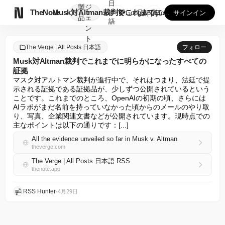
日
製
ジ

TheNote
Musk対Altman裁判でこれまでに明らかになったすべての...
本
GooglePlay
AppStore
サインイン
品
ェ
語
ン
ト
The Verge | All Posts 日本語
フォロー
Musk対Altman裁判でこれまでに明らかになったすべての
証拠
マスク対アルトマン裁判が進行中で、それはつまり、法廷で提
示される証拠である証拠品が、少しずつ公開されているという
ことです。これまでのところ、OpenAIの初期の頃、さらには
AIラボがまだ名前を持っていなかった頃からのメールのやり取
り、写真、企業関連文書などが公開されています。現時点での
主なポイントは以下の通りです：[...]
All the evidence unveiled so far in Musk v. Altman
theverge.com
The Verge | All Posts 日本語 RSS
thenote.app
RSS Hunter
•
4月29日