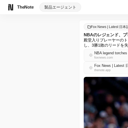
TheNote
製品
エージェント
Fox News | Latest 日本
NBAのレジェンド、
殿堂入りプレーヤーのト
し、3勝1敗のリードを
NBA legend torches 
foxnews.com
Fox News | Lates
thenote.app