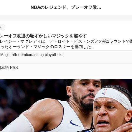
NBAのレジェンド、プレーオフ敗退の恥ずかしいマジックを燃や...
語
プレーオフ敗退の恥ずかしいマジックを燃やす
レイシー・マグレディは、デトロイト・ピストンズとの第1ラウンドで
失ったオーランド・マジックのロスターを批判した。
Magic after embarrassing playoff exit
t 日本語 RSS