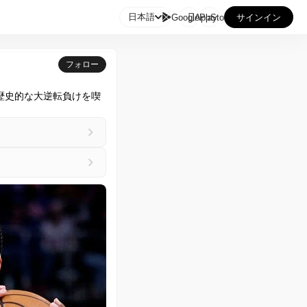

日本語
GooglePlay
AppStore
サインイン
フォロー
歴史的な大逆転負けを喫