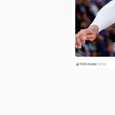
RSS Hunter
•
5月5日