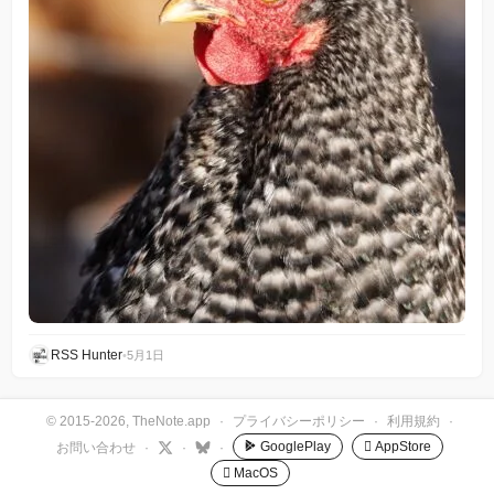
RSS Hunter
•
5月1日
© 2015-2026, TheNote.app
·
プライバシーポリシー
·
利用規約
·
GooglePlay
 AppStore
お問い合わせ
·
·
·
 MacOS