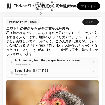
日
製
ジ

TheNote
ニワトリの視点から完全に描かれた映画
本
GooglePlay
AppStore
サインイン
品
ェ
語
ン
ト
Boing Boing 日本語
フォロー
ニワトリの視点から完全に描かれた映画
私は鶏が好きです。みんな好きだと思いますし、中には少し好
きすぎる人もいます。地獄のように可愛くて、サンドイッチに
すると美味しいです！おそらく、この大衆的な魅力が、まもな
く公開されるギリシャ映画『The Hen』の制作のきっかけとな
ったのでしょう。その名の通り、この映画は完全に鶏の視点か
ら描かれています。
A film entirely from the perspective of a chicken
boingboing.net
Boing Boing 日本語 RSS
thenote.app