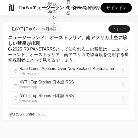
日
製
ジ

TheNote
ニュージーランド、オーストラリア、南アフリカ上空に珍しい彗星...
本
GooglePlay
AppStore
サインイン
品
ェ
語
ン
ト
NYT | Top Stories 日本語
フォロー
ニュージーランド、オーストラリア、南アフリカ上空に珍
しい彗星が出現
C/2025 R3 PANSTARRSとして知られるこの彗星は、ニュージ
ーランド、オーストラリア、南アフリカで望遠鏡を使用する星
空観測者にとって見えるでしょう。
Rare Comet Appears Over New Zealand, Australia and South Africa
nytimes.com
NYT | Top Stories 日本語 RSS
thenote.app
NYT | Top Stories 日本語 RSS
thenote.app
RSS Hunter
•
5月5日