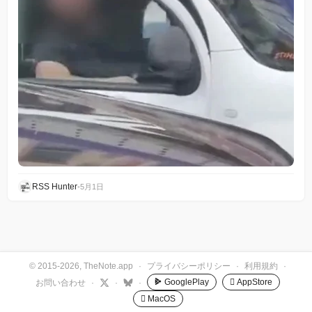
RSS Hunter
•
5月1日
© 2015-2026, TheNote.app
·
プライバシーポリシー
·
利用規約
·
GooglePlay
 AppStore
お問い合わせ
·
·
·
 MacOS