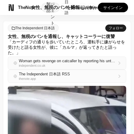
日
製
ジ

TheNote
女性、無税のバンを通報し、キャットコーラーに復讐
本
GooglePlay
AppStore
サインイン
品
ェ
語
ン
ト
The Independent 日本語
フォロー
女性、無税のバンを通報し、キャットコーラーに復讐
「カーディフの通りを歩いていたところ、運転手に嫌がらせを
受けたと語る女性が、彼に「カルマ」が返ってきたと語っ
た。」
Woman gets revenge on catcaller by reporting his untaxed van
independent.co.uk
The Independent 日本語 RSS
thenote.app