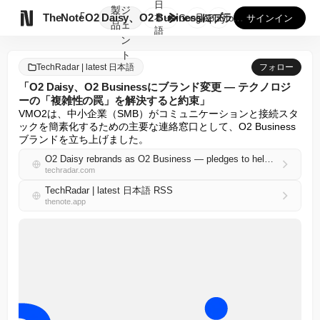
日
製
ジ

TheNote
「O2 Daisy、O2 Businessにブランド変更 —...
本
GooglePlay
AppStore
サインイン
品
ェ
語
ン
ト
TechRadar | latest 日本語
フォロー
「O2 Daisy、O2 Businessにブランド変更 — テクノロジ
ーの「複雑性の罠」を解決すると約束」
VMO2は、中小企業（SMB）がコミュニケーションと接続スタ
ックを簡素化するための主要な連絡窓口として、O2 Business
ブランドを立ち上げました。
O2 Daisy rebrands as O2 Business — pledges to help solve 'complexity trap' of tech
techradar.com
TechRadar | latest 日本語 RSS
thenote.app