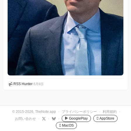
RSS Hunter
•
5月6日
© 2015-2026, TheNote.app
·
プライバシーポリシー
·
利用規約
·
GooglePlay
 AppStore
お問い合わせ
·
·
·
 MacOS