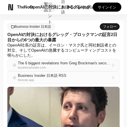
日
製
ジ

TheNote
OpenAIの対決におけるグレッグ・ブロックマンの証言2日目...
本
GooglePlay
AppStore
サインイン
品
ェ
語
ン
ト
Business Insider 日本語
フォロー
OpenAIの対決におけるグレッグ・ブロックマンの証言2日
目からの6つの最大の暴露
OpenAI社長の証言は、イーロン・マスク氏と同社創設者との
対立、そしてOpenAIの急騰するコンピューティングコストを
明らかにした。
The 6 biggest revelations from Greg Brockman's second day of testimony in the OpenAI showdown
businessinsider.com
Business Insider 日本語 RSS
thenote.app