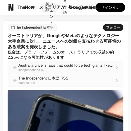
日
製
ジ

TheNote
オーストラリアが、GoogleやMetaのようなテクノロジー...
本
GooglePlay
AppStore
サインイン
品
ェ
語
ン
ト
The Independent 日本語
フォロー
オーストラリアが、GoogleやMetaのようなテクノロジー
大手企業に対し、ニュースへの対価を支払わせる可能性の
ある法案を発表しました。
税金は、プラットフォームのオーストラリアでの収益の約
2.25%になる可能性があります
Australia unveils laws that could force tech giants like Google and Meta to pay for news
independent.co.uk
The Independent 日本語 RSS
thenote.app