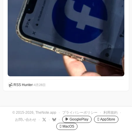
RSS Hunter
•
4月28日
© 2015-2026, TheNote.app
·
プライバシーポリシー
·
利用規約
·
GooglePlay
 AppStore
お問い合わせ
·
·
·
 MacOS