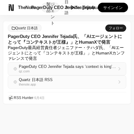
日
製
ジ

TheNote
PagerDuty CEO Jennifer Tejada氏...
本
GooglePlay
AppStore
サインイン
品
ェ
語
ン
ト
Quartz 日本語
フォロー
PagerDuty CEO Jennifer Tejada氏、「AIエージェントに
とって『コンテキストが王様』」とHumanXで発言
PagerDuty最高経営責任者ジェニファー・テハダ氏、「AIエー
ジェントにとって『コンテキストが王様』」とHumanXカンフ
ァレンスで発言
PagerDuty CEO Jennifer Tejada says ‘context is king’ for AI agents at HumanX
qz.com
Quartz 日本語 RSS
thenote.app
RSS Hunter
•
5月4日