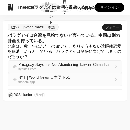
日
製
ジ

TheNote
パラグアイは台湾を見捨てないと言っている。中国は別の計画を持...
本
GooglePlay
AppStore
サインイン
品
ェ
語
ン
ト
NYT | World News 日本語
フォロー
パラグアイは台湾を見捨てないと言っている。中国は別の
計画を持っている。
北京は、数十年にわたって続いた、ありそうもない遠距離恋愛
を解消しようとしている。パラグアイは誘惑に負けてしまうの
だろうか？
Paraguay Says It’s Not Abandoning Taiwan. China Has Other Plans.
nytimes.com
NYT | World News 日本語 RSS
thenote.app
RSS Hunter
•
4月29日