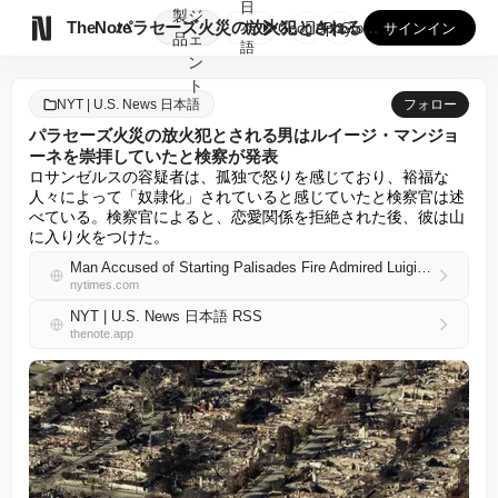
日
製
ジ

TheNote
パラセーズ火災の放火犯とされる男はルイージ・マンジョーネを崇...
本
GooglePlay
AppStore
サインイン
品
ェ
語
ン
ト
NYT | U.S. News 日本語
フォロー
パラセーズ火災の放火犯とされる男はルイージ・マンジョ
ーネを崇拝していたと検察が発表
ロサンゼルスの容疑者は、孤独で怒りを感じており、裕福な
人々によって「奴隷化」されていると感じていたと検察官は述
べている。検察官によると、恋愛関係を拒絶された後、彼は山
に入り火をつけた。
Man Accused of Starting Palisades Fire Admired Luigi Mangione, Prosecutors Say
nytimes.com
NYT | U.S. News 日本語 RSS
thenote.app