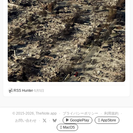
RSS Hunter
•
5月5日
© 2015-2026, TheNote.app
·
プライバシーポリシー
·
利用規約
·
GooglePlay
 AppStore
お問い合わせ
·
·
·
 MacOS