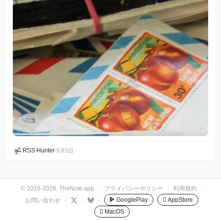
RSS Hunter
•
5月5日
© 2015-2026, TheNote.app
·
プライバシーポリシー
·
利用規約
·
GooglePlay
 AppStore
お問い合わせ
·
·
·
 MacOS