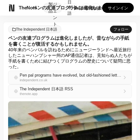
日
製
ジ

TheNote
ペンの友達プログラムは進化しましたが、昔ながらの手紙を書くこ...
本
GooglePlay
AppStore
サインイン
品
ェ
語
ン
ト
The Independent 日本語
フォロー
ペンの友達プログラムは進化しましたが、昔ながらの手紙
を書くことが復活するかもしれません。
40年来のペンパルを訪ねるためにニュージーランドへ最近旅行
したニューハンプシャー州のAP通信記者は、見知らぬ人たちが
手紙を書くために結びつくプログラムの歴史について疑問に思
った。
Pen pal programs have evolved, but old-fashioned letter writing could be coming back
independent.co.uk
The Independent 日本語 RSS
thenote.app